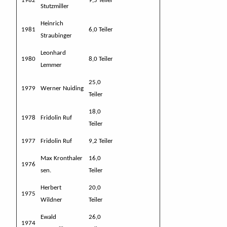
1982
9,5 Teiler
Stutzmiller
Heinrich
1981
6,0 Teiler
Straubinger
Leonhard
1980
8,0 Teiler
Lemmer
25,0
1979
Werner Nuiding
Teiler
18,0
1978
Fridolin Ruf
Teiler
1977
Fridolin Ruf
9,2 Teiler
Max Kronthaler
16,0
1976
sen.
Teiler
Herbert
20,0
1975
Wildner
Teiler
Ewald
26,0
1974