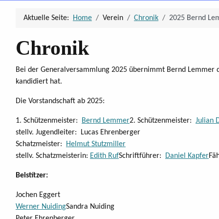
Aktuelle Seite:
Home
Verein
Chronik
2025 Bernd Lem
Chronik
Bei der Generalversammlung 2025 übernimmt Bernd Lemmer den 
kandidiert hat.
Die Vorstandschaft ab 2025:
1. Schützenmeister:
Bernd Lemmer
2. Schützenmeister:
Julian 
stellv. Jugendleiter: Lucas Ehrenberger
Schatzmeister:
Helmut Stutzmiller
stellv. Schatzmeisterin:
Edith Ruf
Schriftführer:
Daniel Kapfer
Fä
Beistítzer:
Jochen Eggert
Werner Nuiding
Sandra Nuiding
Peter Ehrenberger