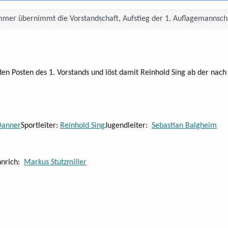
mer übernimmt die Vorstandschaft, Aufstieg der 1. Auflagemannschaf
Posten des 1. Vorstands und löst damit Reinhold Sing ab der nach 
Danner
Sportleiter:
Reinhold Sing
Jugendleiter:
Sebastian Balgheim
hnrich:
Markus Stutzmiller